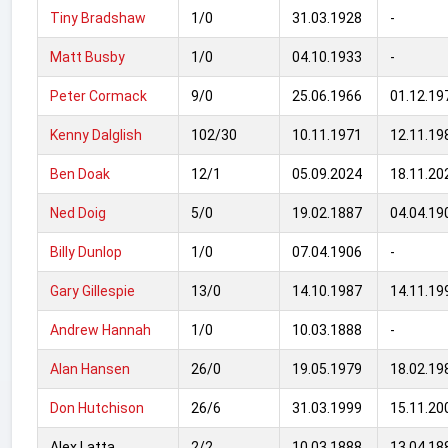
Tiny Bradshaw
1/0
31.03.1928
-
Matt Busby
1/0
04.10.1933
-
Peter Cormack
9/0
25.06.1966
01.12.19
Kenny Dalglish
102/30
10.11.1971
12.11.19
Ben Doak
12/1
05.09.2024
18.11.2
Ned Doig
5/0
19.02.1887
04.04.19
Billy Dunlop
1/0
07.04.1906
-
Gary Gillespie
13/0
14.10.1987
14.11.19
Andrew Hannah
1/0
10.03.1888
-
Alan Hansen
26/0
19.05.1979
18.02.19
Don Hutchison
26/6
31.03.1999
15.11.20
Alex Latta
2/2
10.03.1888
13.04.18