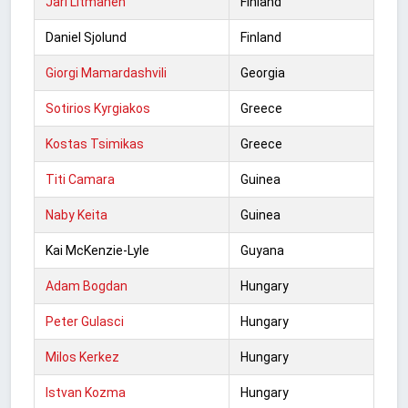
Jari Litmanen
Finland
Daniel Sjolund
Finland
Giorgi Mamardashvili
Georgia
Sotirios Kyrgiakos
Greece
Kostas Tsimikas
Greece
Titi Camara
Guinea
Naby Keita
Guinea
Kai McKenzie-Lyle
Guyana
Adam Bogdan
Hungary
Peter Gulasci
Hungary
Milos Kerkez
Hungary
Istvan Kozma
Hungary