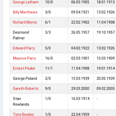
George Latham
10/0
06.03.1905
18.01.1913
Billy Matthews
3/0
09.04.1921
13.02.1926
Richard Morris
6/1
22.02.1902
11.04.1908
Desmond
3/3
26.05.1957
19.10.1957
Palmer
Edward Parry
5/0
04.02.1922
13.02.1926
Maurice Parry
16/0
02.03.1901
15.03.1909
Ernest Peake
11/1
11.04.1908
19.01.1914
George Poland
2/0
15.03.1939
20.05.1939
Gareth Roberts
9/0
29.03.2000
09.02.2005
Stan
1/0
16.03.1914
-
Rowlands
Tony Rowley
1/0
22.04.1959
-