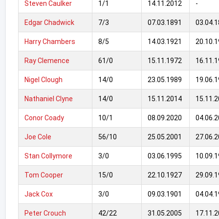
Steven Caulker
1/1
14.11.2012
-
Edgar Chadwick
7/3
07.03.1891
03.04.
Harry Chambers
8/5
14.03.1921
20.10.
Ray Clemence
61/0
15.11.1972
16.11.
Nigel Clough
14/0
23.05.1989
19.06.
Nathaniel Clyne
14/0
15.11.2014
15.11.
Conor Coady
10/1
08.09.2020
04.06.
Joe Cole
56/10
25.05.2001
27.06.
Stan Collymore
3/0
03.06.1995
10.09.
Tom Cooper
15/0
22.10.1927
29.09.
Jack Cox
3/0
09.03.1901
04.04.
Peter Crouch
42/22
31.05.2005
17.11.