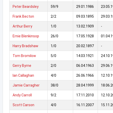
Peter Beardsley
59/9
29.01.1986
23.05.
Frank Becton
2/2
09.03.1895
29.03.
Arthur Berry
1/0
13.02.1909
-
Ernie Blenkinsop
26/0
17.05.1928
01.04.
Harry Bradshaw
1/0
20.02.1897
-
Tom Bromilow
5/0
14.03.1921
24.10.
Gerry Byrne
2/0
06.04.1963
29.06.
Ian Callaghan
4/0
26.06.1966
12.10.
Jamie Carragher
38/0
28.04.1999
18.06.
Andy Carroll
9/2
17.11.2010
12.10.
Scott Carson
4/0
16.11.2007
15.11.