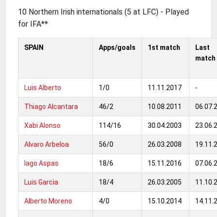
10 Northern Irish internationals (5 at LFC) - Played
for IFA**
SPAIN
Apps/goals
1st match
Last
match
Luis Alberto
1/0
11.11.2017
-
Thiago Alcantara
46/2
10.08.2011
06.07.
Xabi Alonso
114/16
30.04.2003
23.06.
Alvaro Arbeloa
56/0
26.03.2008
19.11.
Iago Aspas
18/6
15.11.2016
07.06.
Luis Garcia
18/4
26.03.2005
11.10.
Alberto Moreno
4/0
15.10.2014
14.11.