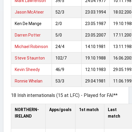
Mark Lawrenson
39/5
24.04.1977
10.11.198
Jason McAteer
52/3
23.03.1994
18.02.200
Ken De Mange
2/0
23.05.1987
19.10.198
Darren Potter
5/0
23.05.2007
17.11.200
Michael Robinson
24/4
14.10.1981
13.11.198
Steve Staunton
102/7
19.10.1988
16.06.200
Kevin Sheedy
46/9
12.10.1983
29.05.199
Ronnie Whelan
53/3
29.04.1981
11.06.199
18 Irish internationals (15 at LFC) - Played for FAI**
NORTHERN-
Apps/goals
1st match
Last
IRELAND
match