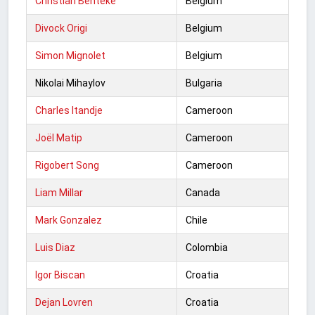
Christian Benteke
Belgium
Divock Origi
Belgium
Simon Mignolet
Belgium
Nikolai Mihaylov
Bulgaria
Charles Itandje
Cameroon
Joël Matip
Cameroon
Rigobert Song
Cameroon
Liam Millar
Canada
Mark Gonzalez
Chile
Luis Diaz
Colombia
Igor Biscan
Croatia
Dejan Lovren
Croatia