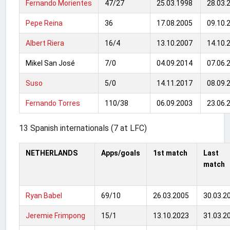
Fernando Morientes
47/27
25.03.1998
28.03.
Pepe Reina
36
17.08.2005
09.10.
Albert Riera
16/4
13.10.2007
14.10.
Mikel San José
7/0
04.09.2014
07.06.
Suso
5/0
14.11.2017
08.09.
Fernando Torres
110/38
06.09.2003
23.06.
13 Spanish internationals (7 at LFC)
NETHERLANDS
Apps/goals
1st match
Last
match
Ryan Babel
69/10
26.03.2005
30.03.2
Jeremie Frimpong
15/1
13.10.2023
31.03.2