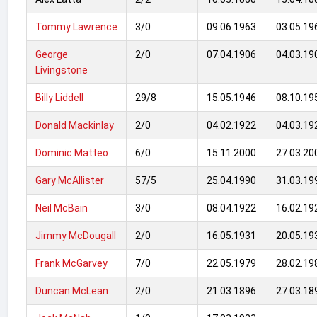
Tommy Lawrence
3/0
09.06.1963
03.05.19
George
2/0
07.04.1906
04.03.19
Livingstone
Billy Liddell
29/8
15.05.1946
08.10.19
Donald Mackinlay
2/0
04.02.1922
04.03.19
Dominic Matteo
6/0
15.11.2000
27.03.20
Gary McAllister
57/5
25.04.1990
31.03.19
Neil McBain
3/0
08.04.1922
16.02.19
Jimmy McDougall
2/0
16.05.1931
20.05.19
Frank McGarvey
7/0
22.05.1979
28.02.19
Duncan McLean
2/0
21.03.1896
27.03.18