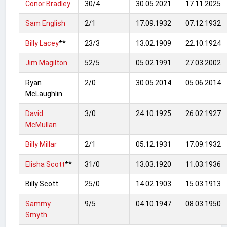
Conor Bradley
30/4
30.05.2021
17.11.2025
Sam English
2/1
17.09.1932
07.12.1932
Billy Lacey
**
23/3
13.02.1909
22.10.1924
Jim Magilton
52/5
05.02.1991
27.03.2002
Ryan
2/0
30.05.2014
05.06.2014
McLaughlin
David
3/0
24.10.1925
26.02.1927
McMullan
Billy Millar
2/1
05.12.1931
17.09.1932
Elisha Scott
**
31/0
13.03.1920
11.03.1936
Billy Scott
25/0
14.02.1903
15.03.1913
Sammy
9/5
04.10.1947
08.03.1950
Smyth