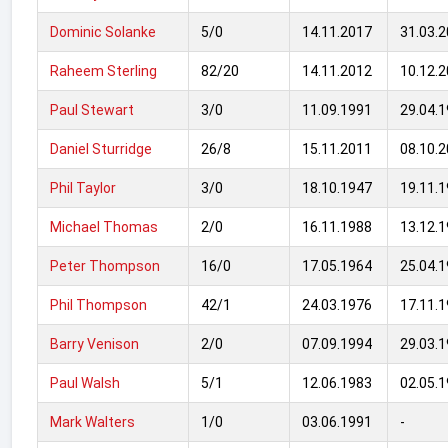
Dominic Solanke
5/0
14.11.2017
31.03.
Raheem Sterling
82/20
14.11.2012
10.12.
Paul Stewart
3/0
11.09.1991
29.04.
Daniel Sturridge
26/8
15.11.2011
08.10.
Phil Taylor
3/0
18.10.1947
19.11.
Michael Thomas
2/0
16.11.1988
13.12.
Peter Thompson
16/0
17.05.1964
25.04.
Phil Thompson
42/1
24.03.1976
17.11.
Barry Venison
2/0
07.09.1994
29.03.
Paul Walsh
5/1
12.06.1983
02.05.
Mark Walters
1/0
03.06.1991
-