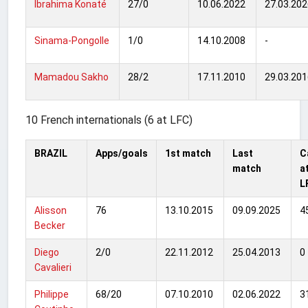
Ibrahima Konaté
27/0
10.06.2022
27.03.202
Sinama-Pongolle
1/0
14.10.2008
-
Mamadou Sakho
28/2
17.11.2010
29.03.20
10 French internationals (6 at LFC)
BRAZIL
Apps/goals
1st match
Last
C
match
a
L
Alisson
76
13.10.2015
09.09.2025
4
Becker
Diego
2/0
22.11.2012
25.04.2013
0
Cavalieri
Philippe
68/20
07.10.2010
02.06.2022
3