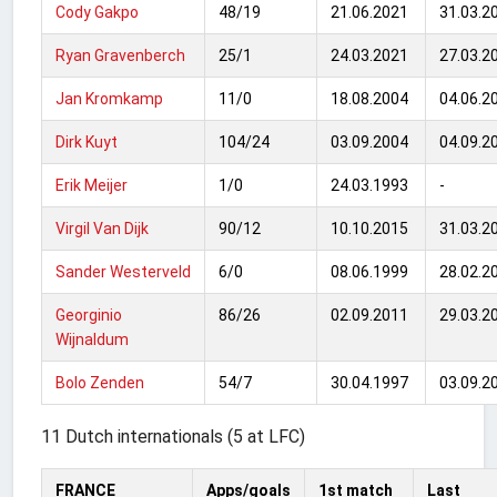
Cody Gakpo
48/19
21.06.2021
31.03.2
Ryan Gravenberch
25/1
24.03.2021
27.03.2
Jan Kromkamp
11/0
18.08.2004
04.06.2
Dirk Kuyt
104/24
03.09.2004
04.09.2
Erik Meijer
1/0
24.03.1993
-
Virgil Van Dijk
90/12
10.10.2015
31.03.2
Sander Westerveld
6/0
08.06.1999
28.02.2
Georginio
86/26
02.09.2011
29.03.2
Wijnaldum
Bolo Zenden
54/7
30.04.1997
03.09.2
11 Dutch internationals (5 at LFC)
FRANCE
Apps/goals
1st match
Last