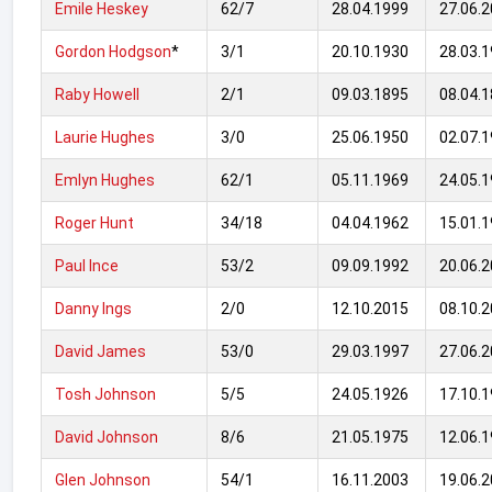
Emile Heskey
62/7
28.04.1999
27.06.
Gordon Hodgson
*
3/1
20.10.1930
28.03.
Raby Howell
2/1
09.03.1895
08.04.
Laurie Hughes
3/0
25.06.1950
02.07.
Emlyn Hughes
62/1
05.11.1969
24.05.
Roger Hunt
34/18
04.04.1962
15.01.
Paul Ince
53/2
09.09.1992
20.06.
Danny Ings
2/0
12.10.2015
08.10.
David James
53/0
29.03.1997
27.06.
Tosh Johnson
5/5
24.05.1926
17.10.
David Johnson
8/6
21.05.1975
12.06.
Glen Johnson
54/1
16.11.2003
19.06.