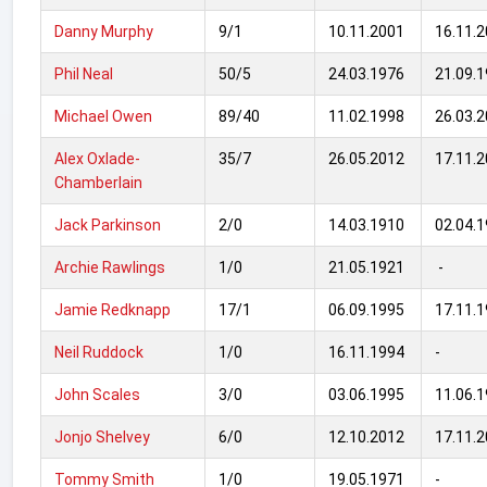
Danny Murphy
9/1
10.11.2001
16.11.
Phil Neal
50/5
24.03.1976
21.09.
Michael Owen
89/40
11.02.1998
26.03.
Alex Oxlade-
35/7
26.05.2012
17.11.
Chamberlain
Jack Parkinson
2/0
14.03.1910
02.04.
Archie Rawlings
1/0
21.05.1921
-
Jamie Redknapp
17/1
06.09.1995
17.11.
Neil Ruddock
1/0
16.11.1994
-
John Scales
3/0
03.06.1995
11.06.
Jonjo Shelvey
6/0
12.10.2012
17.11.
Tommy Smith
1/0
19.05.1971
-