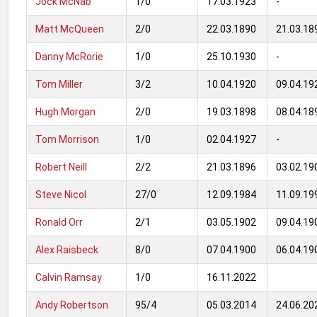
Jock McNab
1/0
17.03.1923
-
Matt McQueen
2/0
22.03.1890
21.03.18
Danny McRorie
1/0
25.10.1930
-
Tom Miller
3/2
10.04.1920
09.04.19
Hugh Morgan
2/0
19.03.1898
08.04.18
Tom Morrison
1/0
02.04.1927
-
Robert Neill
2/2
21.03.1896
03.02.19
Steve Nicol
27/0
12.09.1984
11.09.19
Ronald Orr
2/1
03.05.1902
09.04.19
Alex Raisbeck
8/0
07.04.1900
06.04.19
Calvin Ramsay
1/0
16.11.2022
Andy Robertson
95/4
05.03.2014
24.06.20