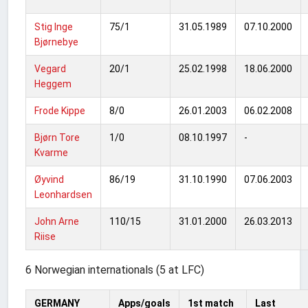
Stig Inge
75/1
31.05.1989
07.10.2000
Bjørnebye
Vegard
20/1
25.02.1998
18.06.2000
Heggem
Frode Kippe
8/0
26.01.2003
06.02.2008
Bjørn Tore
1/0
08.10.1997
-
Kvarme
Øyvind
86/19
31.10.1990
07.06.2003
Leonhardsen
John Arne
110/15
31.01.2000
26.03.2013
Riise
6 Norwegian internationals (5 at LFC)
GERMANY
Apps/goals
1st match
Last