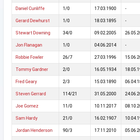
Daniel Cunliffe
1/0
17.03.1900
-
Gerard Dewhurst
1/0
18.03.1895
-
Stewart Downing
34/0
09.02.2005
26.05.
Jon Flanagan
1/0
04.06.2014
-
Robbie Fowler
26/7
27.03.1996
15.06.
Tommy Gardner
2/0
16.05.1934
18.05.
Fred Geary
2/3
15.03.1890
06.04.
Steven Gerrard
114/21
31.05.2000
24.06.
Joe Gomez
11/0
10.11.2017
08.10.
Sam Hardy
21/0
16.02.1907
10.04.
Jordan Henderson
90/3
17.11.2010
05.06.