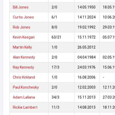
Bill Jones
2/0
14.05.1950
18.05.
Curtis Jones
6/1
14.11.2024
10.06.
Rob Jones
8/0
19.02.1992
29.03.
Kevin Keegan
63/21
15.11.1972
05.07.
Martin Kelly
1/0
26.05.2012
Alan Kennedy
2/0
04.04.1984
02.05.
Ray Kennedy
17/3
24.03.1976
15.06.
Chris Kirkland
1/0
16.08.2006
-
Paul Konchesky
2/0
12.02.2003
12.11.
Adam Lallana
34/3
15.11.2013
27.03.
Rickie Lambert
11/3
14.08.2013
18.11.