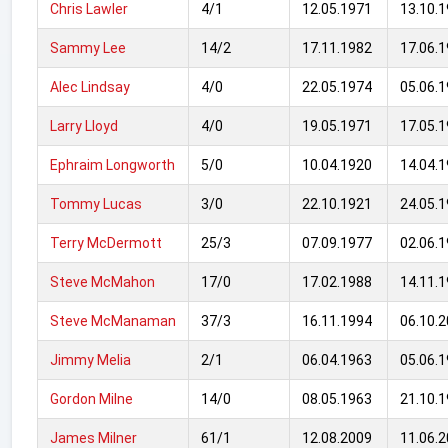
Chris Lawler
4/1
12.05.1971
13.10.
Sammy Lee
14/2
17.11.1982
17.06.
Alec Lindsay
4/0
22.05.1974
05.06.
Larry Lloyd
4/0
19.05.1971
17.05.
Ephraim Longworth
5/0
10.04.1920
14.04.
Tommy Lucas
3/0
22.10.1921
24.05.
Terry McDermott
25/3
07.09.1977
02.06.
Steve McMahon
17/0
17.02.1988
14.11.
Steve McManaman
37/3
16.11.1994
06.10.
Jimmy Melia
2/1
06.04.1963
05.06.
Gordon Milne
14/0
08.05.1963
21.10.
James Milner
61/1
12.08.2009
11.06.